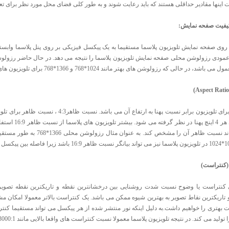
ت اینها مقادیر حداقلی هستند که باید رعایت شوند و به طور کلی فضای محل مورد نظر برای تعی
یفیت صفحه نمایش:
روی صفحه نمایش تلویزیون پلاسما مستقیما به یک پیکسل فیزیکی بر روی پنل پلاسما وا
ارتفاع به ازای 
کنتراست)
 کنتراست یا وضوح نسبت شدت روشنایی بین درخشانترین نقطه و تاریکترین نقطه تصویر
تاریکترین نقاط تصویر به بهترین شیوه ممکن می باشد. یک کنتراست بالاتر معمولا امکان مشاه
ت بهتری را خواهیم داشت.به دلیل اینکه نور منتشر شده از هر پیکسل می تواند مستقیما کنت
د می کند. در نتیجه تلویزیون پلاسما معمولا نسبت کنتراست های واقعا بالایی مانند 3000:1، 5000:1 و یا حتی 10000:1 را ارایه می دهد.