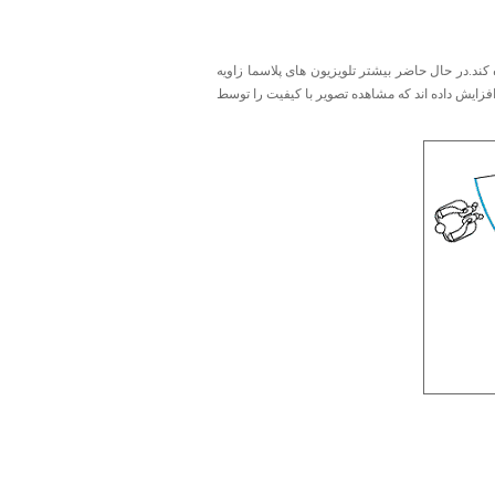
 کند.در حال حاضر بیشتر تلویزیون های پلاسما زاویه
ا 170/170 درجه (افقی/ عمودی) زاویه دید را افزایش داده اند که مشاهده تصویر با کیفیت را توسط