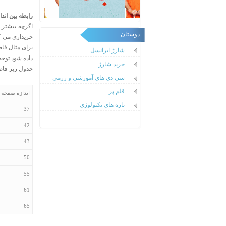
رابطه بین اند
اگرچه بیشتر 
دوستان
خریداری می کن
شارژ ایرانسل
داده شود توجه
خرید شارژ
جدول زیر فاصل
سی دی های آموزشی و رزمی
قلم پر
اندازه صفحه 
تازه های تکنولوژی
37
42
43
50
55
61
65