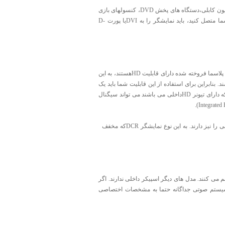
همه تلویزیون های پلاسما ورودی های مختلفی را برای دریافت سیگنال از منابعی مانند آنتن تلویزیون، تلویزیون کابلی،دستگاه های پخش DVD، کنسولهای بازی
و... فراهم می کنند. اگر به عنوان مثال شما بخواهید که خروجی تصویر کامپیوتر خود را به نمایشگر پلاسما متصل کنید، باید نمایشگر را به DVIیا پورت D-
مسلما آینده تلویزیوها بر اساس HDیا High Definitionخواهد بود. در حال حاضر تنها تعدادی از تلویزیون های پلاسما فروخته شده دارای قابلیت HDهستند، به این
ای پلاسما قابلیت نمایش تصاویر با کیفیت HDرا دارند ولی دارای تیونر HDنمی باشند. بنابراین برای استفاده از این قابلیت شما باید یک
تیونر HDتهیه کنید تا بتوانید سیگنال ها با کیفیت HDرا به ورودی نمایشگر اعمال کنید. تلویزیون های HDکه دارای تیونر HDداخلی می باشند می تواند سیگنال
تعدادی از تلویزیون های پلاسما جدیدتر نه تنها HDمجتمع هستند بلکه قابلیت استفاده از شبکه تلویزیون کابلی را نیز دارند. به این نوع نمایشگر DCRکه مخفف
 می کنند. مدل های دیگر اسپیکر داخلی ندارند. اگر
 سیستم صوتی جداگانه حتما به مشخصات اختصاصی