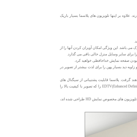
ر سایز مختلفی ارایه شده است و تا 60 اینچ نیز وجود دارند. علاوه بر اینها تلویزیون های پلاسما بسیار باریک
.
ک می باشد. این ویژگی امکان آویزان کردن آنها را از
را برای سایر وسایل منزل خالی باقی می گذارد.
ی بودن صفحه نمایش خداحافظی خواهید کرد.
اویه دید بسیار پهن را برای لذت بیشتر از تصویر در
اهند گرفت. پلاسما قابلیت پشتیبانی از سیگنال های
دیجیتال را با استفاده از تیونر داخلی یا خارجی، را دارد. بیشتر تلویزیون های پلاسما حداقل EDTV(Enhanced Definition TV, 480 p) را که تصویر با کیفیت بالا را
تلویزیون های پلاسما برای نمایش تصاویر HD به همان صورتی که برای نمایش بر روی تلویزیون های مخصوص نمایش HD طراحی شده اند،