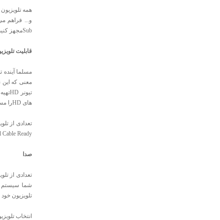
Subمجهز کنید.
قابلیت تلویزیون 
های HDرا مستقیما از طریق آنتن دریافت کنند. این تلویزیون ها را تلویزیون های HDمجتمع می گویند(Integrated HDTV).
Digital Cable Readyاست گ
صدا
تعدادی از تلو
شما سیستم ص
تلویزیون خود 
انتخاب تلویزی