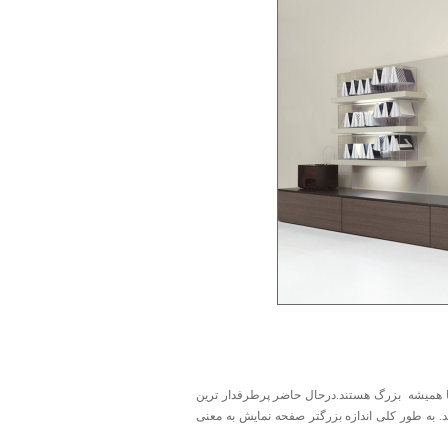
معنی است که این تلویزیون ها همیشه بزرگ هستند.درحال حاضر پرطرفدار ترین
تر مانند 50،55،60 و 65 اینچی نیز در دسترس هستند. به طور کلی اندازه بزرگتر صفحه نمایش به معنی