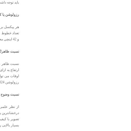
باید توجه داش
رزولوشن یا ک
هر پیکسل بر 
و 42 اینچی معمول می باشد، در حالی که رزولوشن های بهتر مانند 1024*768 و 1366*768 برای تلویزیون های بزرگتر پلاسما دردسترس می باشد.
نسبت ظاهر(َAspect Ratio)
رزولوشن 1024*1024 در تلویزیون پلاسما نیز می تواند بیانگر نسبت ظاهر 16:9 باشد زیرا فاصله بین پیکسل های افقی بیشتر است.
نسبت وضوح (
از نظر علمی
درخشانترین و 
تصویر با کیفی
بسیار بالایی را تولی