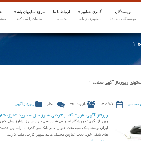
نویسندگان
گالری تصاویر
»
ارتباط با ما
مرجع سایتهای بانه
»
نق
1
های رپورتاژ آگهی صفحه 1
م محمدی
۱۳۹۱/۷/۱۶
بازدید:۴۹۶۰
۰ نظر
رپورتاژ آگهی
رپرتاژ آگهی؛ فروشگاه اینترنتی شارژ سل – خرید شارژ، شا
ایران توسط بانک سپه تحت عنوان عابر بانک می گذرد. با ارائه این خدمت
های بانکی خود، تحت عناوین مختلف مانند سپهر کارت، ملت کارت،