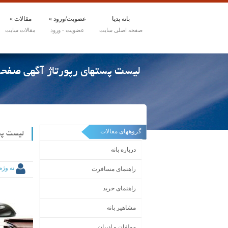
بانه پدیا
عضویت/ورود
»
مقالات
»
لیست پستهای رپورتاژ آگهی صفحه 
گروههای مقالات
لیست پست
درباره بانه
ته وژ
راهنمای مسافرت
راهنمای خرید
مشاهیر بانه
مولفان و ادیبان