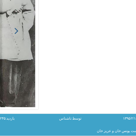
توسط:ناشناس
بازدید:۳/۲۴۵
ست یونس خان و عزیز خان