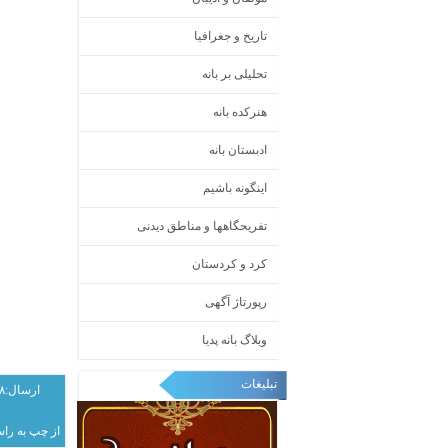
تاریخ و جغرافیا
تحلیلی بر بانه
هنرکده بانه
ادبستان بانه
اینگونه باشیم
تفریحگاهها و مناطق دیدنی
کرد و کردستان
رپورتاژ آگهی
وبلاگ بانه پدیا
تبلیغات
ارسال:۱۳۹۵/۲/۱۸
از چپ به را