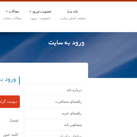
بانه پدیا
عضویت/ورود
»
مقالات
»
ورود به سایت
ورود ب
گروههای مقالات
درباره بانه
راهنمای مسافرت
دوست گرامی
راهنمای خرید
Email:
مشاهیر بانه
کلمه عبور:
مولفان و ادیبان